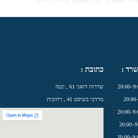
מק את תפקידו של שמאי מקרקעין, מתי נדרש להיעזר
רד :
כתובת :
שדרות דואני 61 , יבנה
מרדכי בשיסט 41 , רחובות