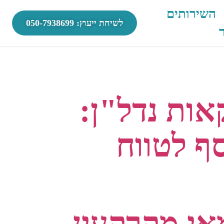
השירותים
לשיחת ייעוץ: 050-7938699
דל"ן
ות נדל"ן:
ף לטווח